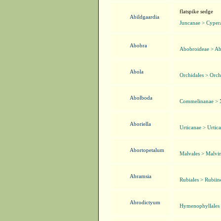
flatspike sedge
Abildgaardia
Juncanae > Cyper
Abobra
Abobroideae > Ab
Abola
Orchidales > Orch
Abolboda
Commelinanae > X
Aboriella
Urticanae > Urtica
Abortopetalum
Malvales > Malvi
Abramsia
Rubiales > Rubiin
Abrodictyum
Hymenophyllales