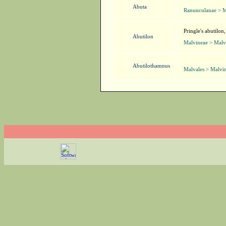
Abuta
Ranunculanae > M
Pringle's abutilo
Abutilon
Malvineae > Malva
Abutilothamnus
Malvales > Malvi