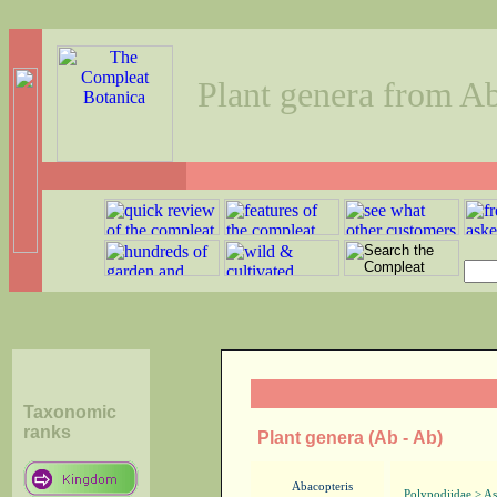
Plant genera from A
Taxonomic
ranks
Plant genera (Ab - Ab)
Abacopteris
Polypodiidae > As