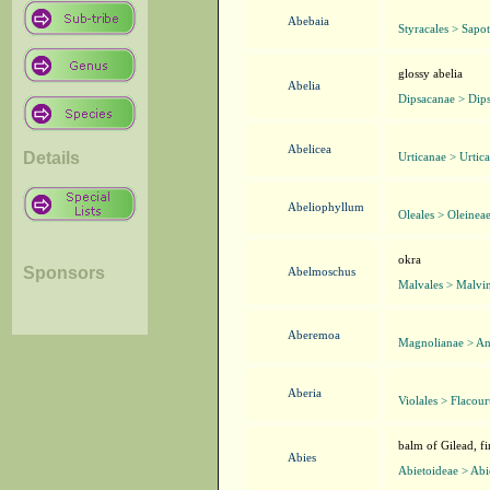
Abebaia
Styracales > Sapo
glossy abelia
Abelia
Dipsacanae > Dips
Abelicea
Details
Urticanae > Urtic
Abeliophyllum
Oleales > Oleinea
okra
Sponsors
Abelmoschus
Malvales > Malvi
Aberemoa
Magnolianae > An
Aberia
Violales > Flacour
balm of Gilead, fi
Abies
Abietoideae > Abi