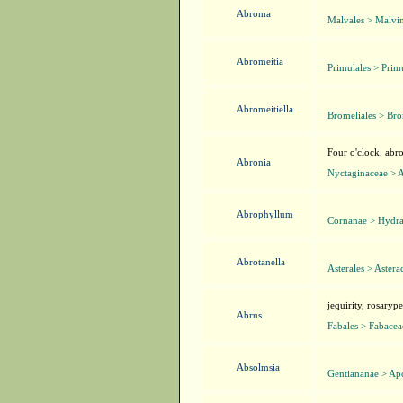
Abroma
Malvales > Malvin
Abromeitia
Primulales > Prim
Abromeitiella
Bromeliales > Bro
Four o'clock, abr
Abronia
Nyctaginaceae > 
Abrophyllum
Cornanae > Hydra
Abrotanella
Asterales > Aster
jequirity, rosaryp
Abrus
Fabales > Fabacea
Absolmsia
Gentiananae > Ap