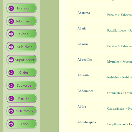
Abarema
Fabales > Fabace
Abatia
Passiflorineae > P
Abauria
Fabales > Fabace
Abbevillea
Myrtales > Myrti
Abbottia
Rubiales > Rubiin
Abdominea
Orchidales > Orch
Abdra
Capparineae > Bra
Abdulmajidia
Lecythidanae > Le