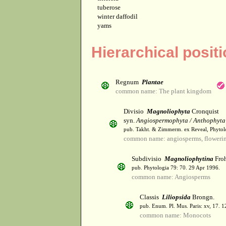
tuberose
winter daffodil
yams
Hierarchical positi
Regnum
Plantae
common name: The plant kingdom
Divisio
Magnoliophyta
Cronquist
syn.
Angiospermophyta / Anthophyta
pub. Takht. & Zimmerm. ex Reveal, Phytol
common name: angiosperms, flowerin
Subdivisio
Magnoliophytina
Froh
pub. Phytologia 79: 70. 29 Apr 1996.
common name: Angiosperms
Classis
Liliopsida
Brongn.
pub. Enum. Pl. Mus. Paris: xv, 17. 
common name: Monocots