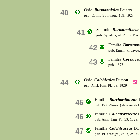
Ordo
Burmanniales
Heintze
40
pub. Cormofyt. Fylog.: 159. 1927.
Subordo
Burmanniineae
41
pub. Syllabus, ed. 2: 96. Mai
Familia
Burmann
42
pub. Enum. Pl. Javae
Familia
Corsiace
43
pub. 1878
Ordo
Colchicales
Dumort.
44
pub. Anal. Fam. Pl.: 59. 1829.
Familia
Burchardiaceae
T
45
pub. Bot. Zhurn. (Moscow & L
Familia
Calochortaceae
D
46
pub. Anal. Fam. Pl.: 53. 1829.
Familia
Colchicaceae
DC.
47
pub. Fl. Franï¿½., ed. 3, 3: 19