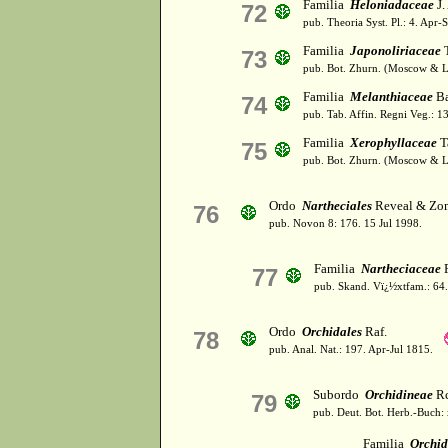
Familia
Heloniadaceae
J.
72
pub. Theoria Syst. Pl.: 4. Apr-
Familia
Japonoliriaceae
T
73
pub. Bot. Zhurn. (Moscow & L
Familia
Melanthiaceae
Ba
74
pub. Tab. Affin. Regni Veg.: 1
Familia
Xerophyllaceae
T
75
pub. Bot. Zhurn. (Moscow & L
Ordo
Nartheciales
Reveal & Zom
76
pub. Novon 8: 176. 15 Jul 1998.
Familia
Nartheciaceae
F
77
pub. Skand. Vï¿½xtfam.: 64
Ordo
Orchidales
Raf.
78
pub. Anal. Nat.: 197. Apr-Jul 1815.
Subordo
Orchidineae
Rc
79
pub. Deut. Bot. Herb.-Buch: 
Familia
Orchi