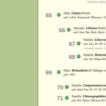
common name: 
Ordo
Liliales
Perleb
65
pub. Lehrb. Naturgesch. Pflanzenr.: 1
Subordo
Liliineae
Rchb.
66
pub. Deut. Bot. Herb.-Buch: 
Familia
Liliacea
67
pub. Gen. Pl.: 48. 
common name: Li
Familia
Medeola
68
pub. Sist. Magnolio
Ordo
Melanthiales
R. Dahlgre e
69
pub. 1992
Familia
Campynematacea
70
pub. Anal. Fam. Pl.: 57, 58. 18
Familia
Chionographidac
71
pub. Bot. Zhurn. (Moscow & L