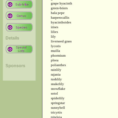
grape hyacinth
green-briers
hala pepe
harperocallis
hyacinthoides
irises
lilies
lily
Details
liverseed grass
lycoris
muilla
phormium
pleea
polianthes
Sponsors
rainlily
rajania
rushlily
snakelily
snowflake
sotol
spiderlily
springstar
sunnybell
tricyrtis
triteleia