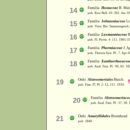
Familia
Hostaceae
B. Ma
14
pub. Kew Bull. 43: 302. Jun 1
Familia
Johnsoniaceae
Lo
15
pub. Vortr. Bot. Stammesgesch.
Familia
Laxmanniaceae
B
16
pub. Fl. Pyren. 4: 111. 1901-1
Familia
Phormiaceae
J. A
17
pub. Theoria Syst. Pl.: 7. Apr-
Familia
Xanthorrhoeacea
18
pub. Anal. Fam. Pl.: 60, 62. 18
Ordo
Alstroemeriales
Hutch.
19
pub. Fam. Fl. Pl. 2: 12, 111. 1934.
Familia
Alstroemeriace
20
pub. Anal. Fam. Pl.: 57, 58.
Ordo
Amaryllidales
Bromhead
21
pub. 1840