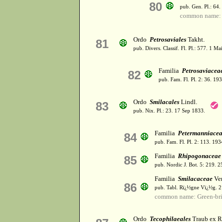
80
pub. Gen. Pl.: 64
common name: 
Ordo
Petrosaviales
Takht.
81
pub. Divers. Classif. Fl. Pl.: 577. 1 Ma
Familia
Petrosaviacea
82
pub. Fam. Fl. Pl. 2: 36. 19
Ordo
Smilacales
Lindl.
83
pub. Nix. Pl.: 23. 17 Sep 1833.
Familia
Petermanniace
84
pub. Fam. Fl. Pl. 2: 113. 19
Familia
Rhipogonaceae
85
pub. Nordic J. Bot. 5: 219. 
Familia
Smilacaceae
Ven
86
pub. Tabl. Rï¿½gne Vï¿½g. 2
common name: Green-bri
Ordo
Tecophilaeales
Traub ex R