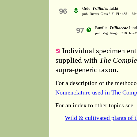
Ordo
Trilliales
Takht.
96
pub. Divers. Classif. Fl. Pl.: 485. 1 Ma
Familia
Trilliaceae
Lind
97
pub. Veg. Kingd.: 218. Jan-
Individual specimen entr
supplied with
The Comple
supra-generic taxon.
For a description of the methodo
Nomenclature used in The Comp
For an index to other topics see
Wild & cultivated plants of 