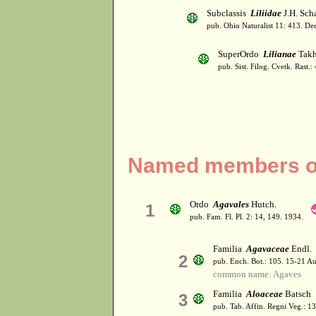
Subclassis
Liliidae
J.H. Scha
pub. Ohio Naturalist 11: 413. De
SuperOrdo
Lilianae
Takh
pub. Sist. Filog. Cvetk. Rast.
Named members of 
Ordo
Agavales
Hutch.
1
pub. Fam. Fl. Pl. 2: 14, 149. 1934.
Familia
Agavaceae
Endl.
2
pub. Ench. Bot.: 105. 15-21 A
common name: Agaves
Familia
Aloaceae
Batsch
3
pub. Tab. Affin. Regni Veg.: 1