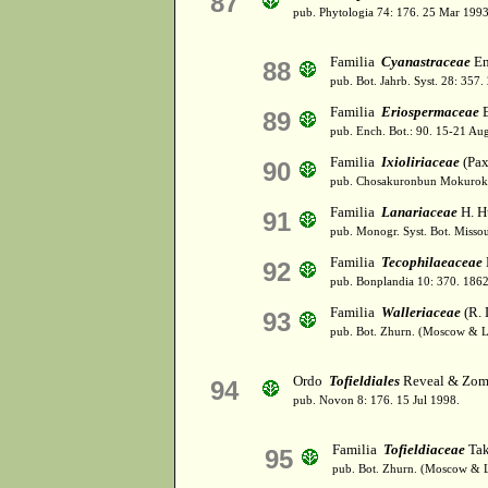
87
pub. Phytologia 74: 176. 25 Mar 1993
Familia
Cyanastraceae
En
88
pub. Bot. Jahrb. Syst. 28: 357
Familia
Eriospermaceae
E
89
pub. Ench. Bot.: 90. 15-21 Au
Familia
Ixioliriaceae
(Pax
90
pub. Chosakuronbun Mokuroku
Familia
Lanariaceae
H. H
91
pub. Monogr. Syst. Bot. Missou
Familia
Tecophilaeaceae
92
pub. Bonplandia 10: 370. 1862
Familia
Walleriaceae
(R. 
93
pub. Bot. Zhurn. (Moscow & Le
Ordo
Tofieldiales
Reveal & Zom
94
pub. Novon 8: 176. 15 Jul 1998.
Familia
Tofieldiaceae
Tak
95
pub. Bot. Zhurn. (Moscow & L