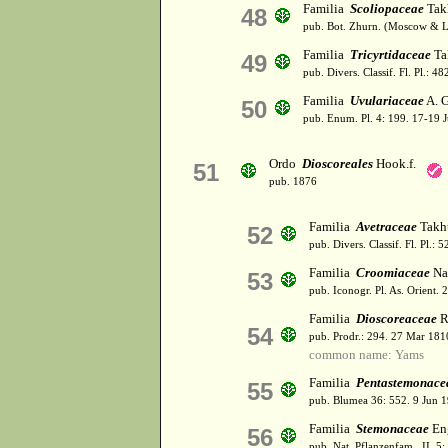
Familia
Scoliopaceae
Tak
48
pub. Bot. Zhurn. (Moscow & L
Familia
Tricyrtidaceae
Ta
49
pub. Divers. Classif. Fl. Pl.: 4
Familia
Uvulariaceae
A. G
50
pub. Enum. Pl. 4: 199. 17-19 J
Ordo
Dioscoreales
Hook.f.
51
pub. 1876
Familia
Avetraceae
Takht
52
pub. Divers. Classif. Fl. Pl.: 
Familia
Croomiaceae
Na
53
pub. Iconogr. Pl. As. Orient.
Familia
Dioscoreaceae
R.
54
pub. Prodr.: 294. 27 Mar 181
common name: Yams
Familia
Pentastemonace
55
pub. Blumea 36: 552. 9 Jun 
Familia
Stemonaceae
Eng
56
pub. Nat. Pflanzenfam., II, 5