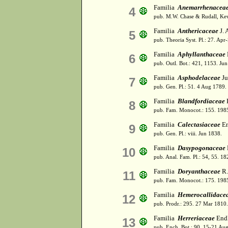
Familia
Anemarrhenacea
4
pub. M.W. Chase & Rudall, Kew
Familia
Anthericaceae
J. 
5
pub. Theoria Syst. Pl.: 27. Apr
Familia
Aphyllanthaceae
6
pub. Outl. Bot.: 421, 1153. Ju
Familia
Asphodelaceae
Ju
7
pub. Gen. Pl.: 51. 4 Aug 1789.
Familia
Blandfordiaceae
R
8
pub. Fam. Monocot.: 155. 198
Familia
Calectasiaceae
En
9
pub. Gen. Pl.: viii. Jun 1838.
Familia
Dasypogonaceae
10
pub. Anal. Fam. Pl.: 54, 55. 18
Familia
Doryanthaceae
R.
11
pub. Fam. Monocot.: 175. 198
Familia
Hemerocallidace
12
pub. Prodr.: 295. 27 Mar 1810.
Familia
Herreriaceae
Endl
13
pub. Ench. Bot.: 90. 15-21 Au