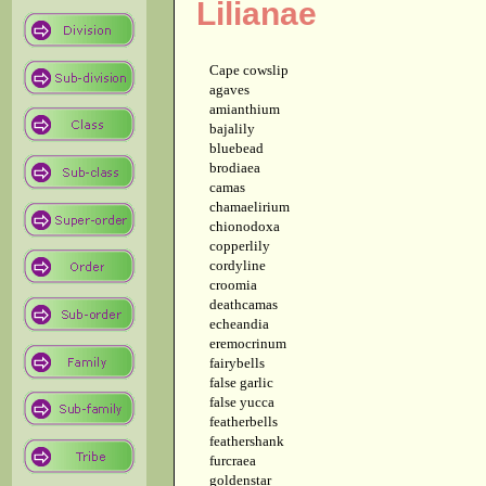
Lilianae
Cape cowslip
agaves
amianthium
bajalily
bluebead
brodiaea
camas
chamaelirium
chionodoxa
copperlily
cordyline
croomia
deathcamas
echeandia
eremocrinum
fairybells
false garlic
false yucca
featherbells
feathershank
furcraea
goldenstar