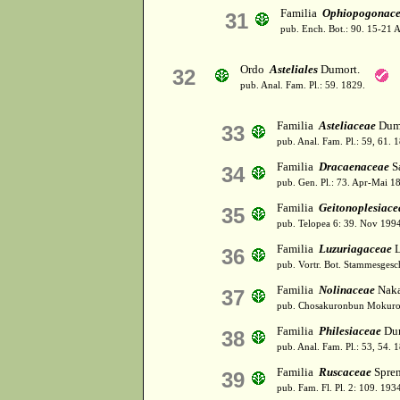
Familia
Ophiopogonac
31
pub. Ench. Bot.: 90. 15-21 
Ordo
Asteliales
Dumort.
32
pub. Anal. Fam. Pl.: 59. 1829.
Familia
Asteliaceae
Dumo
33
pub. Anal. Fam. Pl.: 59, 61. 
Familia
Dracaenaceae
Sa
34
pub. Gen. Pl.: 73. Apr-Mai 1
Familia
Geitonoplesiace
35
pub. Telopea 6: 39. Nov 199
Familia
Luzuriagaceae
L
36
pub. Vortr. Bot. Stammesgesc
Familia
Nolinaceae
Naka
37
pub. Chosakuronbun Mokurok
Familia
Philesiaceae
Dum
38
pub. Anal. Fam. Pl.: 53, 54. 
Familia
Ruscaceae
Spren
39
pub. Fam. Fl. Pl. 2: 109. 193