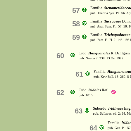
Familia
Stenomeridacea
57
pub. Theoria Syst. Pl.: 66. A
Familia
Taccaceae
Dumor
58
pub. Anal. Fam. Pl.: 57, 58. 
Familia
Trichopodaceae
59
pub. Fam. Fl. Pl. 2: 143. 193
Ordo
Hanguanales
R. Dahlgren 
60
pub. Novon 2: 239. 13 Oct 1992.
Familia
Hanguanacea
61
pub. Kew Bull. 18: 260. 8 
Ordo
Iridales
Raf.
62
pub. 1815
Subordo
Iridineae
Engl
63
pub. Syllabus, ed. 2: 94. M
Familia
Irida
64
pub. Gen. Pl.: 5