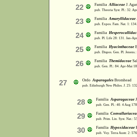
Familia
Alliaceae
J. Aga
22
pub. Theoria Syst. Pl.: 32. A
Familia
Amaryllidaceae
23
pub. Expos. Fam. Nat. 1: 134
Familia
Hesperocallidac
24
pub. Pl. Life 28: 131. Jan-Ap
Familia
Hyacinthaceae
B
25
pub. Dispos. Gen. Pl. Jenens.:
Familia
Themidaceae
Sal
26
pub. Gen. Pl.: 84. Apr-Mai 1
Ordo
Asparagales
Bromhead
27
pub. Edinburgh New Philos. J. 25: 132
Familia
Asparagaceae
J
28
pub. Gen. Pl.: 40. 4 Aug 178
Familia
Convallariacea
29
pub. Prim. Lin. Syst. Nat.: 5
Familia
Hypoxidaceae
R
30
pub. Voy. Terra Austr. 2: 576