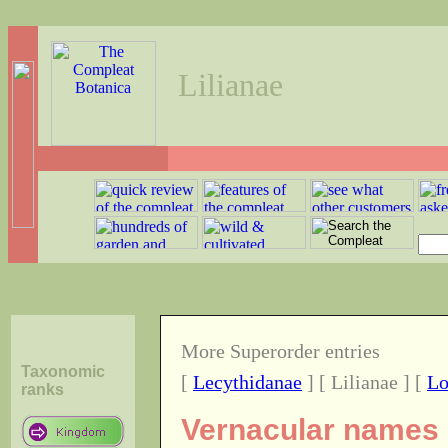
Lilianae
More Superorder entries
Taxonomic
[
Lecythidanae
] [ Lilianae ] [
Lo
ranks
Vernacular names o