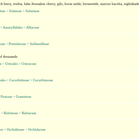
h berry, erubia, false Jerusalem cherry, gilo, horse nettle, horsenettle, marron bacoba, nightsha
eae > Solaneae > Solaninae
 > Amaryllidales > Alliaceae
eae > Primulaceae > Soldanellinae
of thousands
e > Urticales > Urticaceae
ales > Cucurbitineae > Cucurbitaceae
> Poaceae > Gramineae
 > Rubiineae > Rubiaceae
es > Orchidineae > Orchidaceae