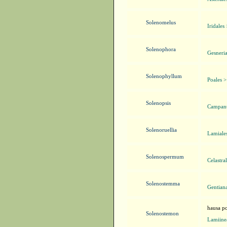
Solenomelus
Iridales
Solenophora
Gesneri
Solenophyllum
Poales 
Solenopsis
Campanu
Solenoruellia
Lamiale
Solenospermum
Celastra
Solenostemma
Gentian
hausa po
Solenostemon
Lamiine