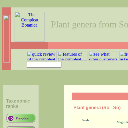
Plant genera from So
Taxonomic
ranks
Plant genera (So - So)
Soala
Magnoli