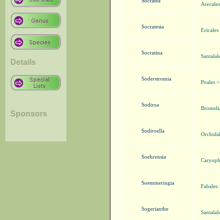
Socratea
Arecales
Socratesia
Ericales
Socratina
Santalal
Details
Soderstromia
Poales 
Sodiroa
Bromelia
Sponsors
Sodiroella
Orchidal
Soehrensia
Caryophy
Soemmeringia
Fabales
Sogerianthe
Santalal