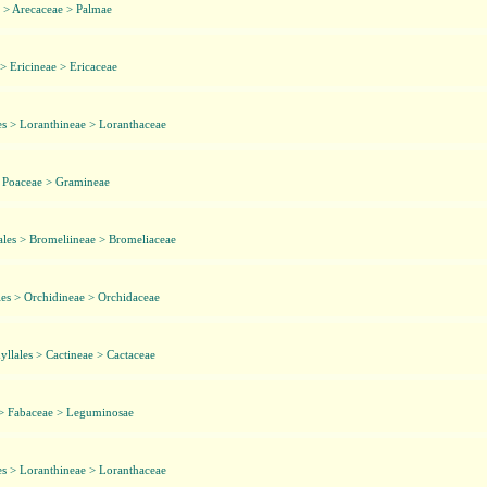
 > Arecaceae > Palmae
 > Ericineae > Ericaceae
es > Loranthineae > Loranthaceae
> Poaceae > Gramineae
les > Bromeliineae > Bromeliaceae
es > Orchidineae > Orchidaceae
llales > Cactineae > Cactaceae
 > Fabaceae > Leguminosae
es > Loranthineae > Loranthaceae