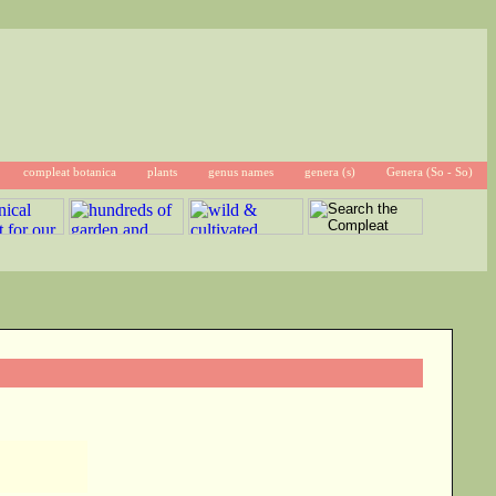
compleat botanica
plants
genus names
genera (s)
Genera (So - So)