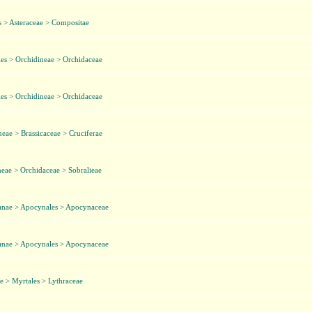
s > Asteraceae > Compositae
es > Orchidineae > Orchidaceae
es > Orchidineae > Orchidaceae
eae > Brassicaceae > Cruciferae
eae > Orchidaceae > Sobralieae
anae > Apocynales > Apocynaceae
anae > Apocynales > Apocynaceae
 > Myrtales > Lythraceae