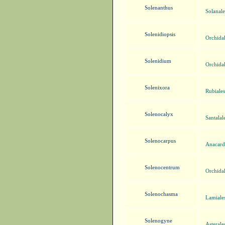
Solenanthus
Solanale
Solenidiopsis
Orchidal
Solenidium
Orchidal
Solenixora
Rubiales
Solenocalyx
Santalal
Solenocarpus
Anacard
Solenocentrum
Orchidal
Solenochasma
Lamiale
Solenogyne
Asterale