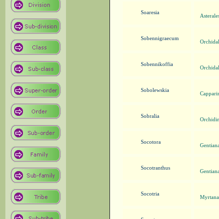
Soaresia
Asterale
Sobennigraecum
Orchidal
Sobennikoffia
Orchidal
Sobolewskia
Capparin
Sobralia
Orchidin
Socotora
Gentian
Socotranthus
Gentian
Socotria
Myrtanae