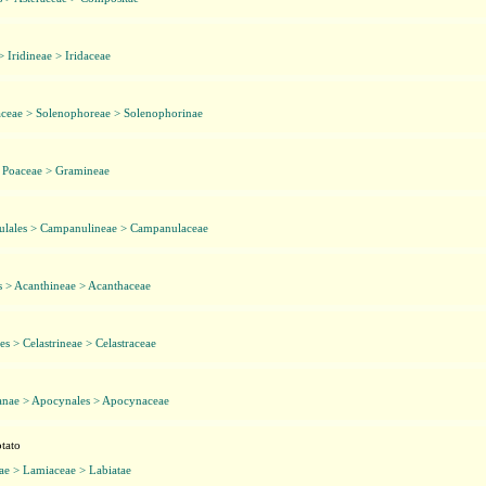
 > Iridineae > Iridaceae
aceae > Solenophoreae > Solenophorinae
> Poaceae > Gramineae
lales > Campanulineae > Campanulaceae
s > Acanthineae > Acanthaceae
les > Celastrineae > Celastraceae
anae > Apocynales > Apocynaceae
tato
ae > Lamiaceae > Labiatae