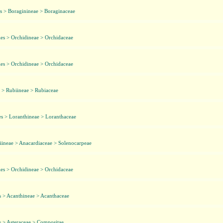
s > Boraginineae > Boraginaceae
es > Orchidineae > Orchidaceae
es > Orchidineae > Orchidaceae
 > Rubiineae > Rubiaceae
es > Loranthineae > Loranthaceae
iineae > Anacardiaceae > Solenocarpeae
es > Orchidineae > Orchidaceae
s > Acanthineae > Acanthaceae
s > Asteraceae > Compositae