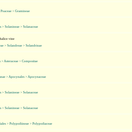
> Poaceae > Gramineae
s > Solanineae > Solanaceae
alice vine
ae > Solandreae > Solandrinae
s > Asteraceae > Compositae
anae > Apocynales > Apocynaceae
s > Solanineae > Solanaceae
s > Solanineae > Solanaceae
ales > Polypodiineae > Polypodiaceae