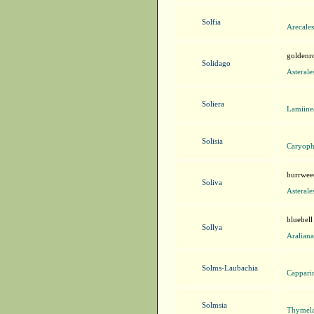
Solfia
Arecales
goldenr
Solidago
Asterale
Soliera
Lamiine
Solisia
Caryophy
burrwee
Soliva
Asterale
bluebell
Sollya
Araliana
Solms-Laubachia
Capparin
Solmsia
Thymela