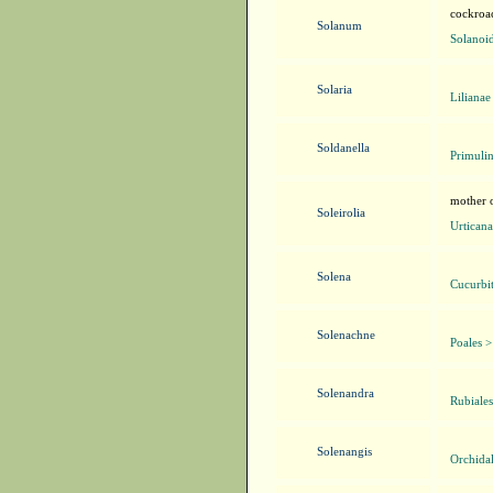
cockroac
Solanum
Solanoid
Solaria
Lilianae
Soldanella
Primulin
mother 
Soleirolia
Urticana
Solena
Cucurbit
Solenachne
Poales 
Solenandra
Rubiales
Solenangis
Orchidal