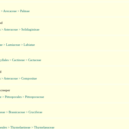
 > Arecaceae > Palmae
od
s > Asteraceae > Solidagininae
ae > Lamiaceae > Labiatae
llales > Cactineae > Cactaceae
d
s > Asteraceae > Compositae
 creeper
e > Pittosporales > Pittosporaceae
eae > Brassicaceae > Cruciferae
eales > Thymelaeineae > Thymelaeaceae