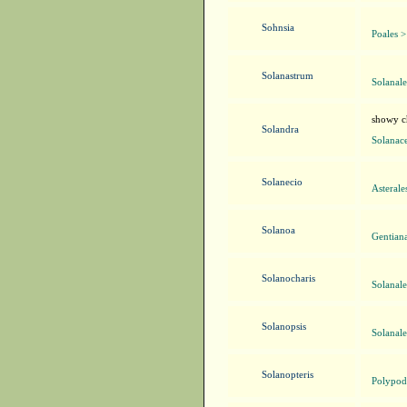
Sohnsia
Poales 
Solanastrum
Solanale
showy ch
Solandra
Solanace
Solanecio
Asterale
Solanoa
Gentian
Solanocharis
Solanale
Solanopsis
Solanale
Solanopteris
Polypodi